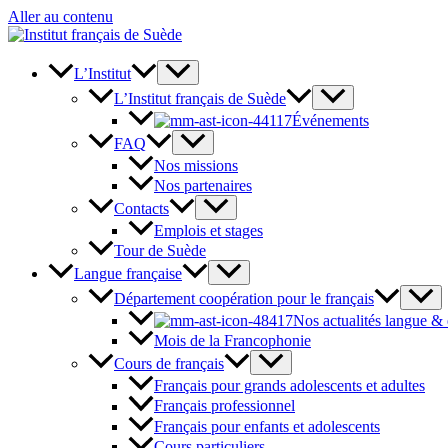
Aller au contenu
L’Institut
L’Institut français de Suède
Événements
FAQ
Nos missions
Nos partenaires
Contacts
Emplois et stages
Tour de Suède
Langue française
Département coopération pour le français
Nos actualités langue &
Mois de la Francophonie
Cours de français
Français pour grands adolescents et adultes
Français professionnel
Français pour enfants et adolescents
Cours particuliers