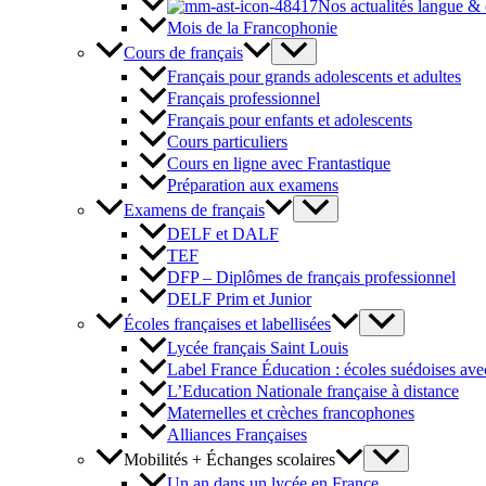
Nos actualités langue &
Mois de la Francophonie
Cours de français
Français pour grands adolescents et adultes
Français professionnel
Français pour enfants et adolescents
Cours particuliers
Cours en ligne avec Frantastique
Préparation aux examens
Examens de français
DELF et DALF
TEF
DFP – Diplômes de français professionnel
DELF Prim et Junior
Écoles françaises et labellisées
Lycée français Saint Louis
Label France Éducation : écoles suédoises avec
L’Education Nationale française à distance
Maternelles et crèches francophones
Alliances Françaises
Mobilités + Échanges scolaires
Un an dans un lycée en France