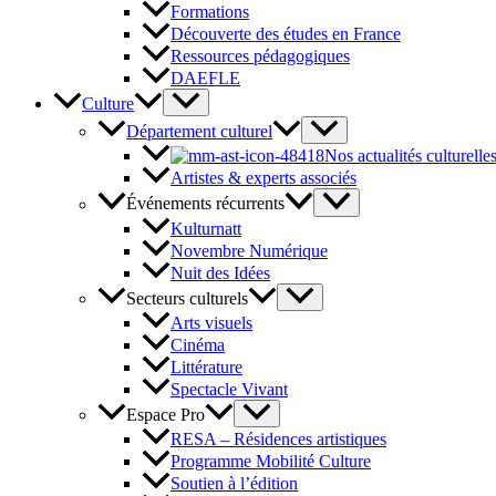
Formations
Découverte des études en France
Ressources pédagogiques
DAEFLE
Culture
Département culturel
Nos actualités culturelle
Artistes & experts associés
Événements récurrents
Kulturnatt
Novembre Numérique
Nuit des Idées
Secteurs culturels
Arts visuels
Cinéma
Littérature
Spectacle Vivant
Espace Pro
RESA – Résidences artistiques
Programme Mobilité Culture
Soutien à l’édition