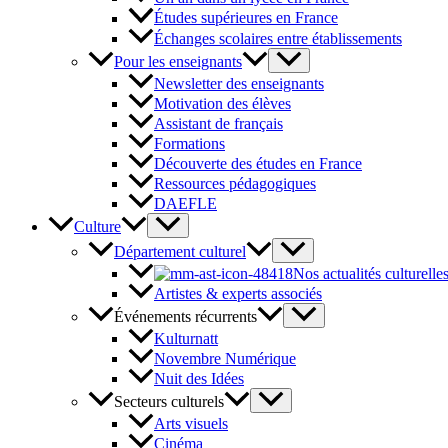
Études supérieures en France
Échanges scolaires entre établissements
Pour les enseignants
Newsletter des enseignants
Motivation des élèves
Assistant de français
Formations
Découverte des études en France
Ressources pédagogiques
DAEFLE
Culture
Département culturel
Nos actualités culturelle
Artistes & experts associés
Événements récurrents
Kulturnatt
Novembre Numérique
Nuit des Idées
Secteurs culturels
Arts visuels
Cinéma