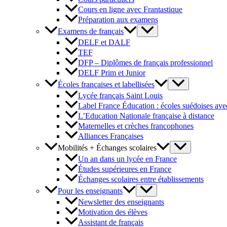
Cours en ligne avec Frantastique
Préparation aux examens
Examens de français
DELF et DALF
TEF
DFP – Diplômes de français professionnel
DELF Prim et Junior
Écoles françaises et labellisées
Lycée français Saint Louis
Label France Éducation : écoles suédoises avec
L’Education Nationale française à distance
Maternelles et crèches francophones
Alliances Françaises
Mobilités + Échanges scolaires
Un an dans un lycée en France
Études supérieures en France
Échanges scolaires entre établissements
Pour les enseignants
Newsletter des enseignants
Motivation des élèves
Assistant de français