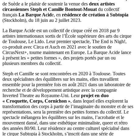
de Suède a le plaisir de soutenir la venue des
deux artistes
circassiennes Steph et Camille Bontout-Mouat
du collectif
français
La Barque Acid
e, en
résidence de création à Subtopia
(Stockholm), du 18 juin au 2 juillet 2023.
La Barque Acide est un collectif de cirque créé en 2018 par 9
artistes internationaux sortis de l’École supérieure des arts du cirque
de Toulouse, Le Lido. Leur premier spectacle, The End is Nigh!,
co-produit avec Circa et Auch en 2021 avec le soutien de
CircusNext+, tourne maintenant en Europe. La Barque Acide lance
à présent les « petites formes », des projets portés par un ou
plusieurs membres du collectif.
Steph et Camille se sont rencontrées en 2020 à Toulouse. Toutes
deux spécialistes des équilibres sur les mains, elles travaillent
ensemble pour la première fois en août 2021 dans un laboratoire de
recherche et de développement artistique avec la compagnie
Inverted Theatre au Royaume-Uni. Leur
projet en duo
« Croquette, Corps, Cornichon »
, dans lequel elles explorent la
transformation des corps à partir de l’imaginaire du monstre et de ses
représentations, sera la première des petites formes du collectif. Le
spectacle mélangera les équilibres sur les mains, l’acrobatie et le
mouvement dansé, dans une esthétique minimaliste, queer et rétro
des années 80/90. Leur résidence au centre culturel spécialisé dans
le cirque Subtopia à Stockholm, s’inscrit dans une série de