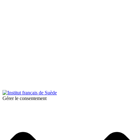
© 2026 Institut français de Suède. Tous droits réservés.
Design & Réalisation :
Tanguy Pégné
Politique de confidentialité
|
Cookies
Gérer le consentement