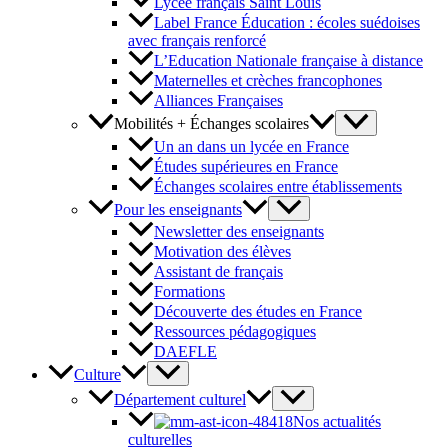
Lycée français Saint Louis
Label France Éducation : écoles suédoises
avec français renforcé
L’Education Nationale française à distance
Maternelles et crèches francophones
Alliances Françaises
Mobilités + Échanges scolaires
Un an dans un lycée en France
Études supérieures en France
Échanges scolaires entre établissements
Pour les enseignants
Newsletter des enseignants
Motivation des élèves
Assistant de français
Formations
Découverte des études en France
Ressources pédagogiques
DAEFLE
Culture
Département culturel
Nos actualités
culturelles