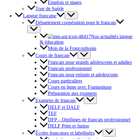
Emplois et stages
Tour de Suède
Langue française
Département coopération pour le français
Nos actualités langue
& éducation
Mois de la Francophonie
Cours de français
Français pour grands adolescents et adultes
Français professionnel
Français pour enfants et adolescents
Cours particuliers
Cours en ligne avec Frantastique
Préparation aux examens
Examens de français
DELF et DALF
TEF
DFP – Diplômes de français professionnel
DELF Prim et Junior
Écoles françaises et labellisées