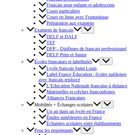
Français pour enfants et adolescents
Cours particuliers
Cours en ligne avec Frantastique
Préparation aux examens
Examens de français
DELF et DALF
TEF
DFP – Diplômes de français professionnel
DELF Prim et Junior
Écoles françaises et labellisées
Lycée français Saint Louis
Label France Éducation : écoles suédoises
avec français renforcé
L’Education Nationale française à distance
Maternelles et crèches francophones
Alliances Françaises
Mobilités + Échanges scolaires
Un an dans un lycée en France
Études supérieures en France
Échanges scolaires entre établissements
Pour les enseignants