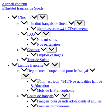
Aller au contenu
L’Institut
L’Institut français de Suède
Événements
FAQ
Nos missions
Nos partenaires
Contacts
Emplois et stages
Tour de Suède
Langue française
Département coopération pour le français
Nos actualités langue
& éducation
Mois de la Francophonie
Cours de français
Français pour grands adolescents et adultes
Français professionnel