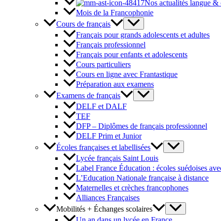
Nos actualités langue &
Mois de la Francophonie
Cours de français
Français pour grands adolescents et adultes
Français professionnel
Français pour enfants et adolescents
Cours particuliers
Cours en ligne avec Frantastique
Préparation aux examens
Examens de français
DELF et DALF
TEF
DFP – Diplômes de français professionnel
DELF Prim et Junior
Écoles françaises et labellisées
Lycée français Saint Louis
Label France Éducation : écoles suédoises avec
L’Education Nationale française à distance
Maternelles et crèches francophones
Alliances Françaises
Mobilités + Échanges scolaires
Un an dans un lycée en France