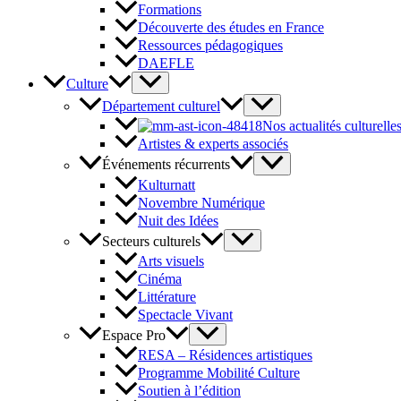
Formations
Découverte des études en France
Ressources pédagogiques
DAEFLE
Culture
Département culturel
Nos actualités culturelle
Artistes & experts associés
Événements récurrents
Kulturnatt
Novembre Numérique
Nuit des Idées
Secteurs culturels
Arts visuels
Cinéma
Littérature
Spectacle Vivant
Espace Pro
RESA – Résidences artistiques
Programme Mobilité Culture
Soutien à l’édition