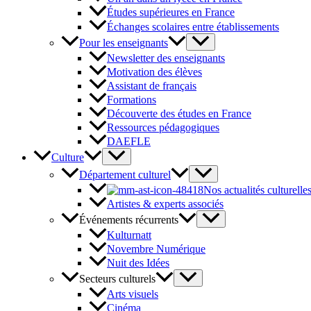
Études supérieures en France
Échanges scolaires entre établissements
Pour les enseignants
Newsletter des enseignants
Motivation des élèves
Assistant de français
Formations
Découverte des études en France
Ressources pédagogiques
DAEFLE
Culture
Département culturel
Nos actualités culturelle
Artistes & experts associés
Événements récurrents
Kulturnatt
Novembre Numérique
Nuit des Idées
Secteurs culturels
Arts visuels
Cinéma