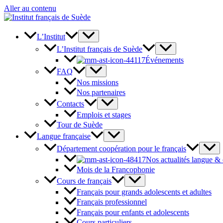
Aller au contenu
L’Institut
L’Institut français de Suède
Événements
FAQ
Nos missions
Nos partenaires
Contacts
Emplois et stages
Tour de Suède
Langue française
Département coopération pour le français
Nos actualités langue &
Mois de la Francophonie
Cours de français
Français pour grands adolescents et adultes
Français professionnel
Français pour enfants et adolescents
Cours particuliers