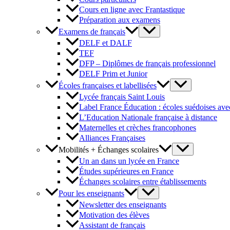
Cours en ligne avec Frantastique
Préparation aux examens
Examens de français
DELF et DALF
TEF
DFP – Diplômes de français professionnel
DELF Prim et Junior
Écoles françaises et labellisées
Lycée français Saint Louis
Label France Éducation : écoles suédoises avec
L’Education Nationale française à distance
Maternelles et crèches francophones
Alliances Françaises
Mobilités + Échanges scolaires
Un an dans un lycée en France
Études supérieures en France
Échanges scolaires entre établissements
Pour les enseignants
Newsletter des enseignants
Motivation des élèves
Assistant de français