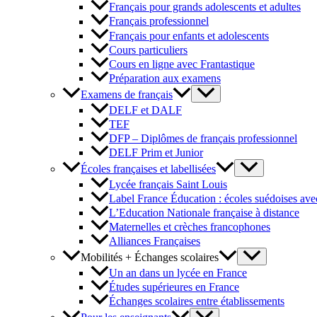
Français pour grands adolescents et adultes
Français professionnel
Français pour enfants et adolescents
Cours particuliers
Cours en ligne avec Frantastique
Préparation aux examens
Examens de français
DELF et DALF
TEF
DFP – Diplômes de français professionnel
DELF Prim et Junior
Écoles françaises et labellisées
Lycée français Saint Louis
Label France Éducation : écoles suédoises avec
L’Education Nationale française à distance
Maternelles et crèches francophones
Alliances Françaises
Mobilités + Échanges scolaires
Un an dans un lycée en France
Études supérieures en France
Échanges scolaires entre établissements