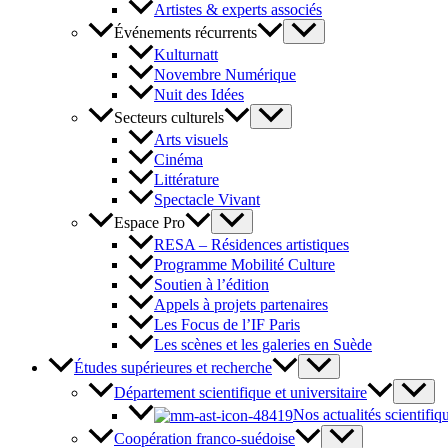
Artistes & experts associés
Événements récurrents
Kulturnatt
Novembre Numérique
Nuit des Idées
Secteurs culturels
Arts visuels
Cinéma
Littérature
Spectacle Vivant
Espace Pro
RESA – Résidences artistiques
Programme Mobilité Culture
Soutien à l’édition
Appels à projets partenaires
Les Focus de l’IF Paris
Les scènes et les galeries en Suède
Études supérieures et recherche
Département scientifique et universitaire
Nos actualités scientifiq
Coopération franco-suédoise