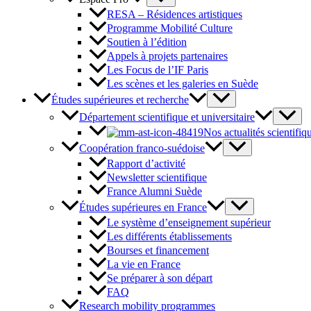
RESA – Résidences artistiques
Programme Mobilité Culture
Soutien à l’édition
Appels à projets partenaires
Les Focus de l’IF Paris
Les scènes et les galeries en Suède
Études supérieures et recherche
Département scientifique et universitaire
Nos actualités scientifiq
Coopération franco-suédoise
Rapport d’activité
Newsletter scientifique
France Alumni Suède
Études supérieures en France
Le système d’enseignement supérieur
Les différents établissements
Bourses et financement
La vie en France
Se préparer à son départ
FAQ
Research mobility programmes