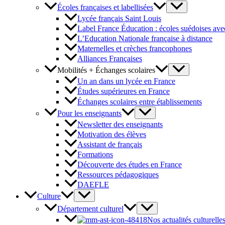
Écoles françaises et labellisées
Lycée français Saint Louis
Label France Éducation : écoles suédoises avec
L’Education Nationale française à distance
Maternelles et crèches francophones
Alliances Françaises
Mobilités + Échanges scolaires
Un an dans un lycée en France
Études supérieures en France
Échanges scolaires entre établissements
Pour les enseignants
Newsletter des enseignants
Motivation des élèves
Assistant de français
Formations
Découverte des études en France
Ressources pédagogiques
DAEFLE
Culture
Département culturel
Nos actualités culturelle