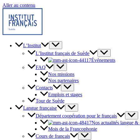
Aller au contenu
L’Institut
L’Institut français de Suède
Événements
FAQ
Nos missions
Nos partenaires
Contacts
Emplois et stages
Tour de Suède
Langue française
Département coopération pour le français
Nos actualités langue &
Mois de la Francophonie
Cours de français