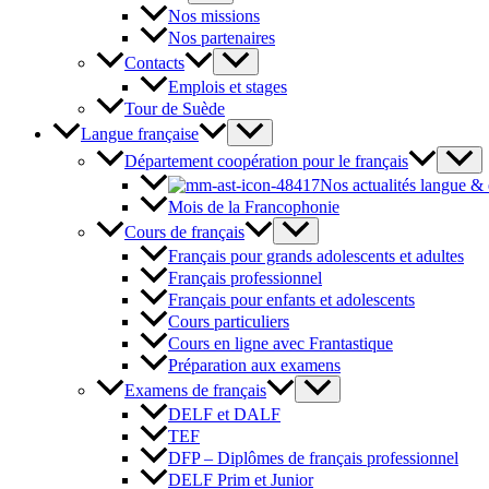
Nos missions
Nos partenaires
Contacts
Emplois et stages
Tour de Suède
Langue française
Département coopération pour le français
Nos actualités langue &
Mois de la Francophonie
Cours de français
Français pour grands adolescents et adultes
Français professionnel
Français pour enfants et adolescents
Cours particuliers
Cours en ligne avec Frantastique
Préparation aux examens
Examens de français
DELF et DALF
TEF
DFP – Diplômes de français professionnel
DELF Prim et Junior