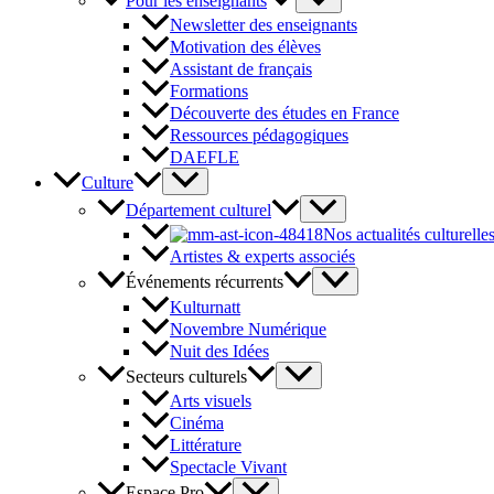
Pour les enseignants
Newsletter des enseignants
Motivation des élèves
Assistant de français
Formations
Découverte des études en France
Ressources pédagogiques
DAEFLE
Culture
Département culturel
Nos actualités culturelle
Artistes & experts associés
Événements récurrents
Kulturnatt
Novembre Numérique
Nuit des Idées
Secteurs culturels
Arts visuels
Cinéma
Littérature
Spectacle Vivant
Espace Pro