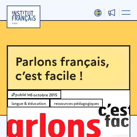
Aller
au
contenu
Parlons français,
c’est facile !
6 octobre 2015
langue & éducation
ressources pédagogiques