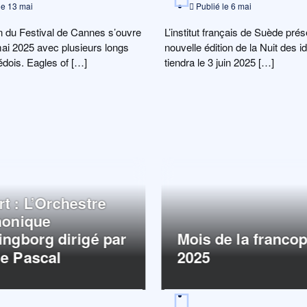
le
13 mai
Publié le
6 mai
on du Festival de Cannes s’ouvre
L’institut français de Suède prés
mai 2025 avec plusieurs longs
nouvelle édition de la Nuit des i
dois. Eagles of […]
tiendra le 3 juin 2025 […]
t : L’Orchestre
onique
ingborg dirigé par
Mois de la franco
e Pascal
2025