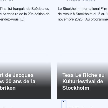
l’Institut français de Suède a eu
Le Stockholm International Film 
tre partenaire de la 20e édition de
de retour à Stockholm du 5 au 
rendez-vous […]
novembre 2025 ! Au programme 
130 films, des […]
rt de Jacques
Tess Le Riche au
es 30 ans de la
Kulturfestival de
briken
Stockholm