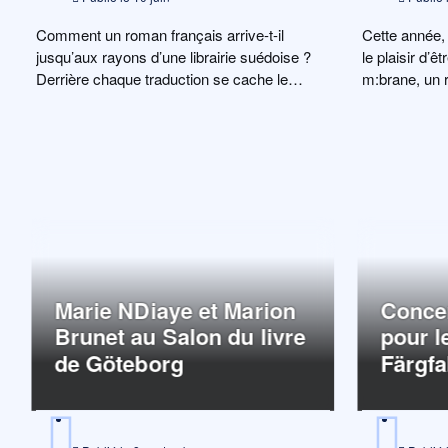
Comment un roman français arrive-t-il
Cette année, 
jusqu’aux rayons d’une librairie suédoise ?
le plaisir d’ê
Derrière chaque traduction se cache le
m:brane, un 
travail passionné de […]
Marie NDiaye et Marion
Conce
Brunet au Salon du livre
pour l
de Göteborg
Färgfa