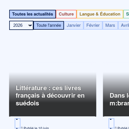
Toutes les actualités
Culture
Langue & Éducation
S
Toute l'année
Janvier
Février
Mars
Avri
Littérature : ces livres
français à découvrir en
Dans l
suédois
m:bra
Publié le
10 juin
Publié 