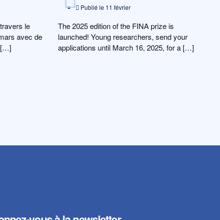
Publié le
11 février
travers le
The 2025 edition of the FINA prize is
 mars avec de
launched! Young researchers, send your
 […]
applications until March 16, 2025, for a […]
nnez-vous à la newsletter