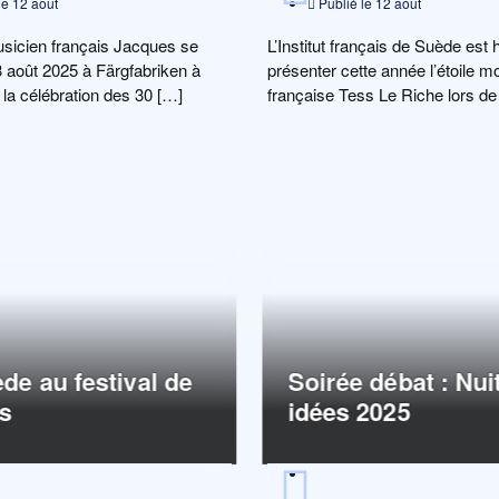
le
12 août
Publié le
12 août
musicien français Jacques se
L’Institut français de Suède est
3 août 2025 à Färgfabriken à
présenter cette année l’étoile m
 la célébration des 30 […]
française Tess Le Riche lors de 
du Kulturfestival […]
de au festival de
Soirée débat : Nui
s
idées 2025