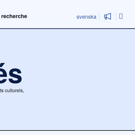
Rech
 recherche
svenska
és
s culturels,