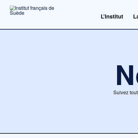
Aller
au
L’Institut
L
contenu
N
Suivez tout