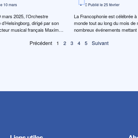
le
10 mars
Publié le
25 février
 mars 2025, l’Orchestre
La Francophonie est célébrée à 
d’Helsingborg, dirigé par son
monde tout au long du mois de
cteur musical français Maxime
nombreux événements mettant
ra un concert […]
Précédent
1
2
3
4
5
Suivant
Liens utiles
Abo