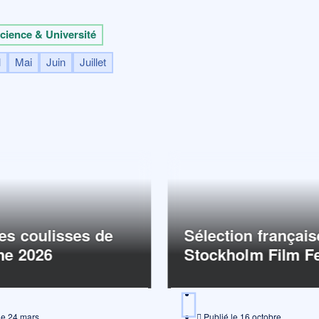
cience & Université
l
Mai
Juin
Juillet
Page
Page
Page
Page
Page
es coulisses de
Sélection français
ne 2026
Stockholm Film Fe
le
24 mars
Publié le
16 octobre