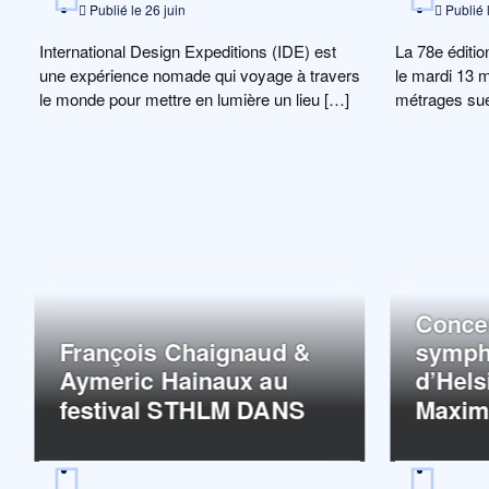
Publié le
26 juin
Publié 
International Design Expeditions (IDE) est
La 78e éditi
une expérience nomade qui voyage à travers
le mardi 13 
le monde pour mettre en lumière un lieu […]
métrages sué
Concer
François Chaignaud &
symph
Aymeric Hainaux au
d’Hels
festival STHLM DANS
Maxim